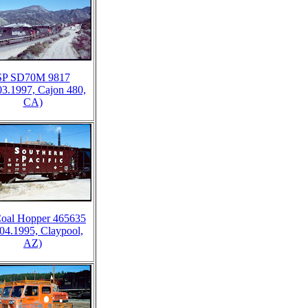
SP SD70M 9817
03.1997, Cajon 480,
CA)
oal Hopper 465635
.04.1995, Claypool,
AZ)