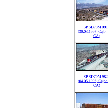
SP SD70M 981
(30.03.1997, Cajon
CA)
SP SD70M 982
(04.05.1996, Cajon
CA)