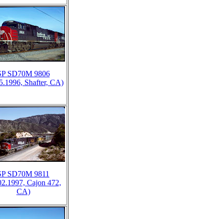
SP SD70M 9806
5.1996, Shafter, CA)
SP SD70M 9811
02.1997, Cajon 472,
CA)