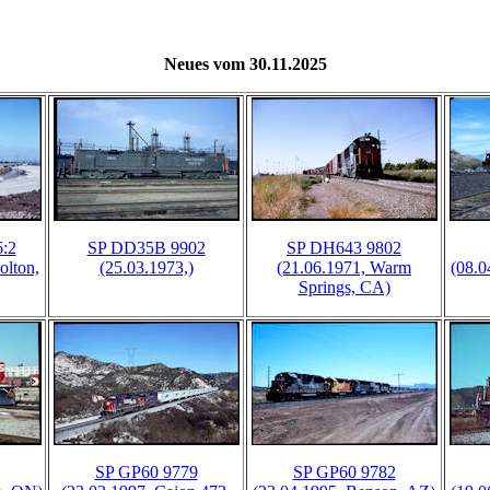
Neues vom 30.11.2025
:2
SP DD35B 9902
SP DH643 9802
olton,
(25.03.1973,)
(21.06.1971, Warm
(08.0
Springs, CA)
SP GP60 9779
SP GP60 9782