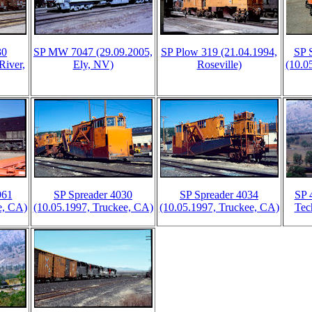
30
SP MW 7047 (29.09.2005,
SP Plow 319 (21.04.1994,
SP 
River,
Ely, NV)
Roseville)
(10.0
961
SP Spreader 4030
SP Spreader 4034
SP 
e, CA)
(10.05.1997, Truckee, CA)
(10.05.1997, Truckee, CA)
Tec