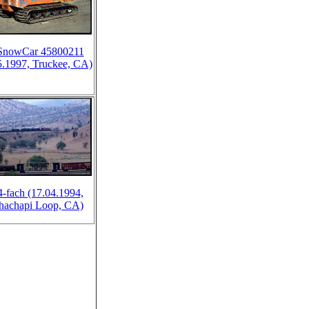
SnowCar 45800211
5.1997, Truckee, CA)
4-fach (17.04.1994,
hachapi Loop, CA)