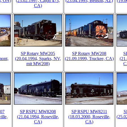
n, ON)
(23.02.1997, Cajon 473,
(23.04.1995, Benson, AZ)
(19.0
CA)
SP Rotary MW205
SP Rotary MW208
S
mont,
(20.04.1994, Sparks, NV,
(21.09.1999, Truckee, CA)
(21.
mit MW208)
C
07
SP RSPU MW8208
SP RSPU MW8211
S
ille,
(21.04.1994, Roseville,
(18.03.2000, Roseville,
(25.0
CA)
CA)