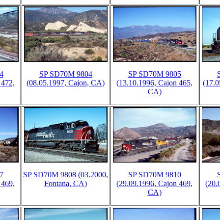
4
SP SD70M 9804
SP SD70M 9805
 472,
(08.05.1997, Cajon, CA)
(13.10.1996, Cajon 465,
(17.0
CA)
7
SP SD70M 9808 (03.2000,
SP SD70M 9810
 469,
Fontana, CA)
(29.09.1996, Cajon 469,
(20.
CA)