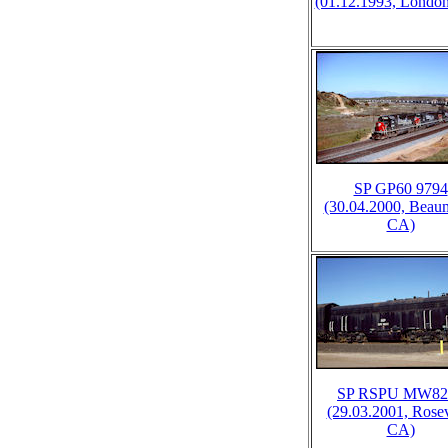
(01.12.1993, Londo
SP GP60 9794
(30.04.2000, Beau
CA)
SP RSPU MW82
(29.03.2001, Rosev
CA)