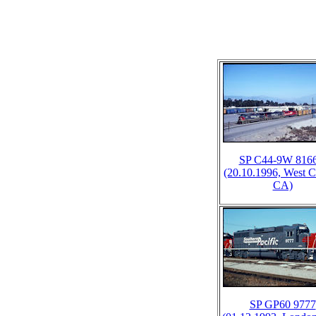
SP C44-9W 8166
(20.10.1996, West C
CA)
SP GP60 9777