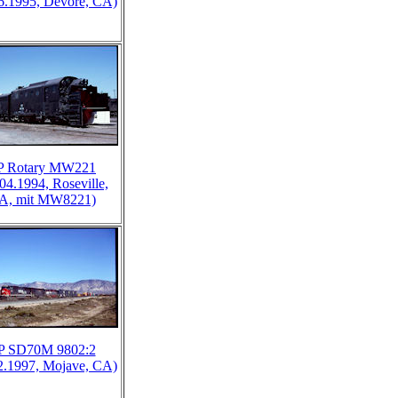
6.1995, Devore, CA)
P Rotary MW221
04.1994, Roseville,
A, mit MW8221)
P SD70M 9802:2
2.1997, Mojave, CA)