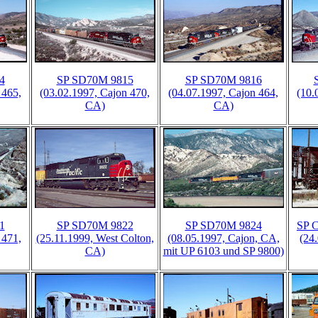
4
SP SD70M 9815
SP SD70M 9816
 465,
(03.02.1997, Cajon 470,
(04.07.1997, Cajon 464,
(10.
CA)
CA)
1
SP SD70M 9822
SP SD70M 9824
SP C
 471,
(25.11.1999, West Colton,
(08.05.1997, Cajon, CA,
(24
CA)
mit UP 6103 und SP 9800)