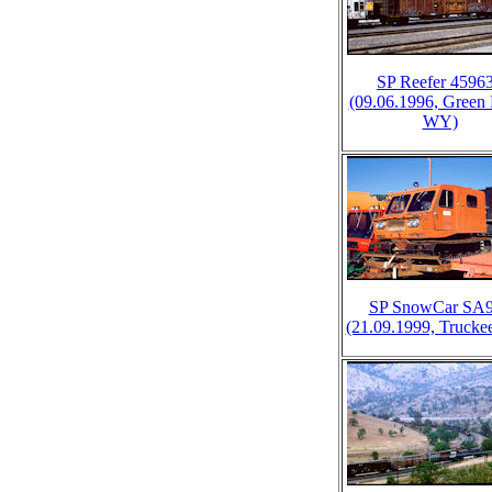
SP Reefer 4596
(09.06.1996, Green 
WY)
SP SnowCar SA
(21.09.1999, Trucke