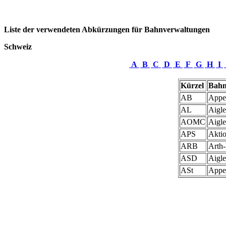
Liste der verwendeten Abkürzungen für Bahnverwaltungen
Schweiz
A
B
C
D
E
F
G
H
I
Kürzel
Bahn
AB
Appe
AL
Aigle
AOMC
Aigl
APS
Aktio
ARB
Arth-
ASD
Aigle
ASt
Appen