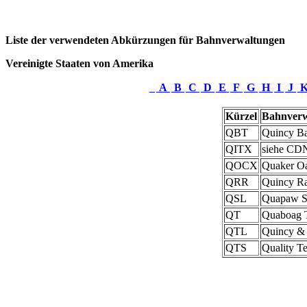
Liste der verwendeten Abkürzungen für Bahnverwaltungen
Vereinigte Staaten von Amerika
A
B
C
D
E
F
G
H
I
J
Kürzel
Bahnverw
QBT
Quincy Ba
QITX
siehe CD
QOCX
Quaker Oa
QRR
Quincy Ra
QSL
Quapaw Sh
QT
Quaboag T
QTL
Quincy & 
QTS
Quality T